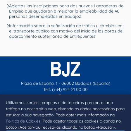
Abiertas las inscripciones para dos nuevas Lanzaderas de
Empleo que ayudarán a mejorar la empleabilidad de 40
personas desempleadas en Badajoz
Información sobre la señalización de tráfico y cambios en
el transporte público con motivo del inicio de las obras del
aparcamiento subterráneo de Entrepuentes
Plaza de España, 1 - 06002 Badajoz (España)
Telf. (+34) 924 21 00 00
contacto@aytobadajoz.es
Utilizamos cookies próprias e de terceiros para analisar o
tráfego no nosso sítio web, obtendo os dados necessários para
Facebook
X
Instagram
YouTube
estudar a sua navegação. Pode obter mais informação na
Política de Cookies
. Pode aceitar todas as cookies clicando no
botão «Aceitar» ou recusá-las clicando no botão «Recusar».
Inicio
Aviso legal
Privacidad
Política de Cookies