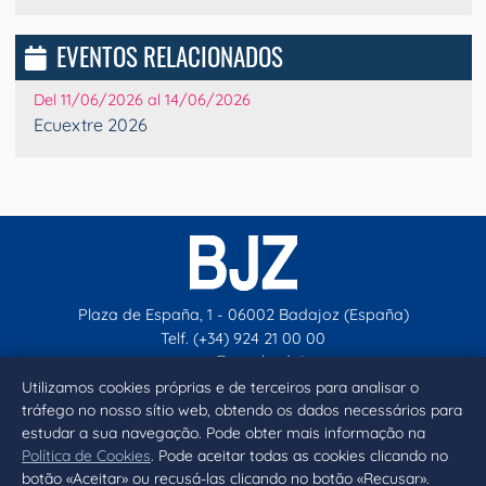
EVENTOS RELACIONADOS
Del 11/06/2026 al 14/06/2026
Ecuextre 2026
Plaza de España, 1 - 06002 Badajoz (España)
Telf. (+34) 924 21 00 00
contacto@aytobadajoz.es
Utilizamos cookies próprias e de terceiros para analisar o
tráfego no nosso sítio web, obtendo os dados necessários para
Facebook
X
Instagram
YouTube
estudar a sua navegação. Pode obter mais informação na
Política de Cookies
. Pode aceitar todas as cookies clicando no
botão «Aceitar» ou recusá-las clicando no botão «Recusar».
Inicio
Aviso legal
Privacidad
Política de Cookies