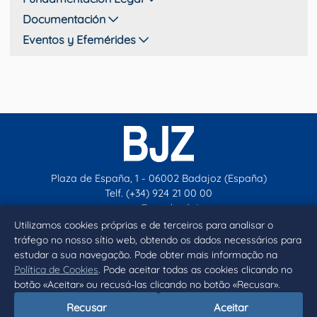
Documentación
Eventos y Efemérides
Plaza de España, 1 - 06002 Badajoz (España)
Telf. (+34) 924 21 00 00
contacto@aytobadajoz.es
Utilizamos cookies próprias e de terceiros para analisar o
tráfego no nosso sítio web, obtendo os dados necessários para
Facebook
X
Instagram
YouTube
estudar a sua navegação. Pode obter mais informação na
Política de Cookies
. Pode aceitar todas as cookies clicando no
botão «Aceitar» ou recusá-las clicando no botão «Recusar».
Inicio
Aviso legal
Privacidad
Política de Cookies
Recusar
Aceitar
Declaración de accesibilidad