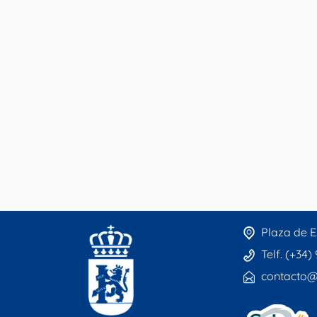
Plaza de E
Telf. (+34)
contacto@