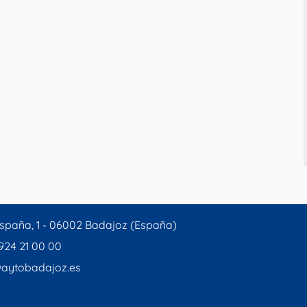
spaña, 1 - 06002 Badajoz (España)
 924 21 00 00
aytobadajoz.es