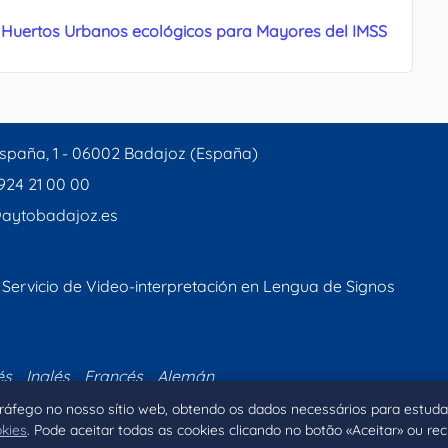
os Huertos Urbanos ecológicos para Mayores del IMSS
spaña, 1 - 06002 Badajoz (España)
 924 21 00 00
aytobadajoz.es
Servicio de Video-interpretación en Lengua de Signos
és
Inglés
Francés
Alemán
 tráfego no nosso sítio web, obtendo os dados necessários para estuda
okies
. Pode aceitar todas as cookies clicando no botão «Aceitar» ou re
Inicio
Aviso legal
Privacidad
Política de Coo