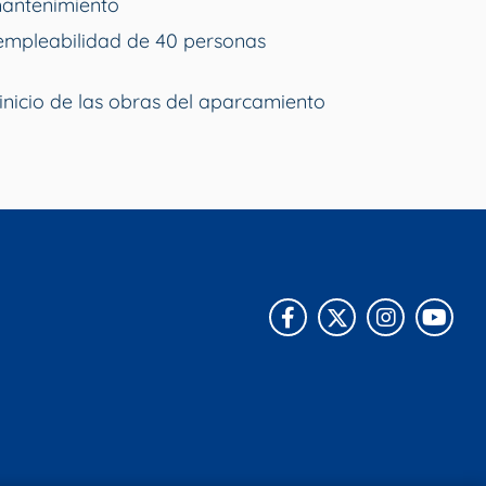
mantenimiento
empleabilidad de 40 personas
inicio de las obras del aparcamiento
Facebook
X
Instagra
You