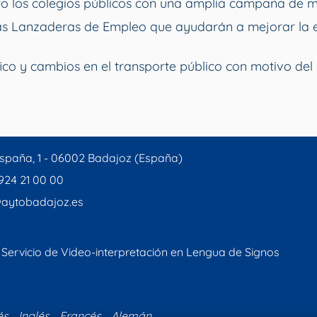
o los colegios públicos con una amplia campaña de 
vas Lanzaderas de Empleo que ayudarán a mejorar la 
ico y cambios en el transporte público con motivo del 
spaña, 1 - 06002 Badajoz (España)
 924 21 00 00
aytobadajoz.es
Servicio de Video-interpretación en Lengua de Signos
és
Inglés
Francés
Alemán