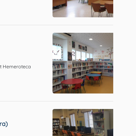
net Hemeroteca
ra)