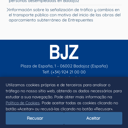
personas desempleadas en Badajoz
Información sobre la señalización de tráfico y cambios en
el transporte público con motivo del inicio de las obras del
aparcamiento subterráneo de Entrepuentes
Plaza de España, 1 - 06002 Badajoz (España)
Telf. (+34) 924 21 00 00
contacto@aytobadajoz.es
Utilizamos cookies próprias e de terceiros para analisar o
tráfego no nosso sítio web, obtendo os dados necessários para
Facebook
X
Instagram
YouTube
estudar a sua navegação. Pode obter mais informação na
Política de Cookies
. Pode aceitar todas as cookies clicando no
botão «Aceitar» ou recusá-las clicando no botão «Recusar».
Inicio
Aviso legal
Privacidad
Política de Cookies
Recusar
Aceitar
Declaración de accesibilidad