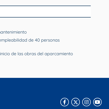
mantenimiento
empleabilidad de 40 personas
inicio de las obras del aparcamiento
Facebook
X
Instagra
You