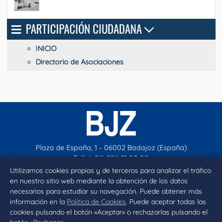
PARTICIPACIÓN CIUDADANA
INICIO
Directorio de Asociaciones
Plaza de España, 1 - 06002 Badajoz (España)
Telf. (+34) 924 21 00 00
contacto@aytobadajoz.es
Utilizamos cookies propias y de terceros para analizar el tráfico
en nuestro sitio web mediante la obtención de los datos
necesarios para estudiar su navegación. Puede obtener más
Facebook
X
Instagram
YouTube
información en la
Política de Cookies
. Puede aceptar todas las
cookies pulsando el botón «Aceptar» o rechazarlas pulsando el