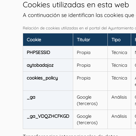
Cookies utilizadas en esta web
A continuación se identifican las cookies que e
Relación de cookies utilizadas en el portal del Ayuntamiento
Cookie
Titular
Tipo
PHPSESSID
Propia
Técnica
aytobadajoz
Propia
Técnica
cookies_policy
Propia
Técnica
_ga
Google
Análisis
(terceros)
_ga_VDQZHCFKGD
Google
Análisis
(terceros)