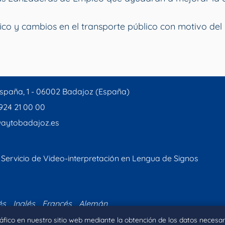
ico y cambios en el transporte público con motivo del 
spaña, 1 - 06002 Badajoz (España)
 924 21 00 00
aytobadajoz.es
Servicio de Video-interpretación en Lengua de Signos
és
Inglés
Francés
Alemán
tráfico en nuestro sitio web mediante la obtención de los datos necesar