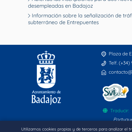
desempleadas en Badajoz
Información sobre la señalización de tráf
subterráneo de Entrepuentes
Plaza de E
Telf. (+34)
contacto@
Traducir:
Portugu
Utilizamos cookies propias y de terceros para analizar el 