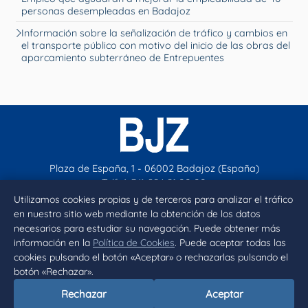
personas desempleadas en Badajoz
Información sobre la señalización de tráfico y cambios en
el transporte público con motivo del inicio de las obras del
aparcamiento subterráneo de Entrepuentes
Plaza de España, 1 - 06002 Badajoz (España)
Telf. (+34) 924 21 00 00
contacto@aytobadajoz.es
Utilizamos cookies propias y de terceros para analizar el tráfico
en nuestro sitio web mediante la obtención de los datos
necesarios para estudiar su navegación. Puede obtener más
Facebook
X
Instagram
YouTube
información en la
Política de Cookies
. Puede aceptar todas las
cookies pulsando el botón «Aceptar» o rechazarlas pulsando el
botón «Rechazar».
Inicio
Aviso legal
Privacidad
Política de Cookies
Rechazar
Aceptar
Declaración de accesibilidad