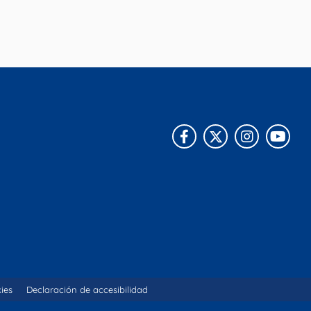
Facebook
X
Instagra
You
kies
Declaración de accesibilidad