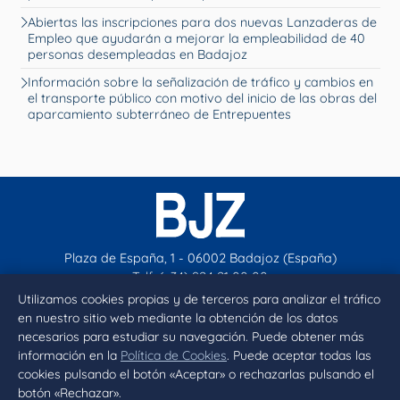
Abiertas las inscripciones para dos nuevas Lanzaderas de
Empleo que ayudarán a mejorar la empleabilidad de 40
personas desempleadas en Badajoz
Información sobre la señalización de tráfico y cambios en
el transporte público con motivo del inicio de las obras del
aparcamiento subterráneo de Entrepuentes
Plaza de España, 1 - 06002 Badajoz (España)
Telf. (+34) 924 21 00 00
contacto@aytobadajoz.es
Utilizamos cookies propias y de terceros para analizar el tráfico
en nuestro sitio web mediante la obtención de los datos
necesarios para estudiar su navegación. Puede obtener más
Facebook
X
Instagram
YouTube
información en la
Política de Cookies
. Puede aceptar todas las
cookies pulsando el botón «Aceptar» o rechazarlas pulsando el
botón «Rechazar».
Inicio
Aviso legal
Privacidad
Política de Cookies