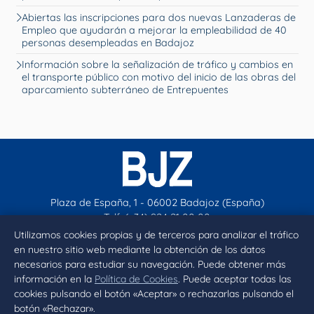
Abiertas las inscripciones para dos nuevas Lanzaderas de
Empleo que ayudarán a mejorar la empleabilidad de 40
personas desempleadas en Badajoz
Información sobre la señalización de tráfico y cambios en
el transporte público con motivo del inicio de las obras del
aparcamiento subterráneo de Entrepuentes
Plaza de España, 1 - 06002 Badajoz (España)
Telf. (+34) 924 21 00 00
contacto@aytobadajoz.es
Utilizamos cookies propias y de terceros para analizar el tráfico
en nuestro sitio web mediante la obtención de los datos
necesarios para estudiar su navegación. Puede obtener más
Facebook
X
Instagram
YouTube
información en la
Política de Cookies
. Puede aceptar todas las
cookies pulsando el botón «Aceptar» o rechazarlas pulsando el
botón «Rechazar».
Inicio
Aviso legal
Privacidad
Política de Cookies