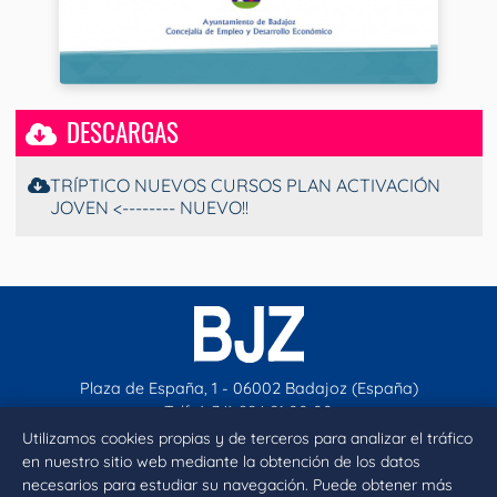
DESCARGAS
TRÍPTICO NUEVOS CURSOS PLAN ACTIVACIÓN
JOVEN <-------- NUEVO!!
Plaza de España, 1 - 06002 Badajoz (España)
Telf. (+34) 924 21 00 00
contacto@aytobadajoz.es
Utilizamos cookies propias y de terceros para analizar el tráfico
en nuestro sitio web mediante la obtención de los datos
necesarios para estudiar su navegación. Puede obtener más