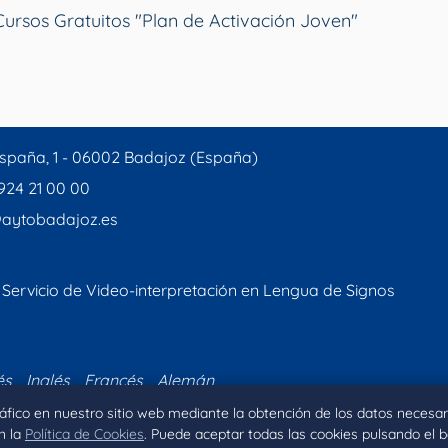
sos Gratuitos "Plan de Activación Joven"
spaña, 1 - 06002 Badajoz (España)
 924 21 00 00
aytobadajoz.es
Servicio de Video-interpretación en Lengua de Signos
és
Inglés
Francés
Alemán
tráfico en nuestro sitio web mediante la obtención de los datos necesar
n la
Política de Cookies
. Puede aceptar todas las cookies pulsando el 
Inicio
Aviso legal
Privacidad
Política de Coo