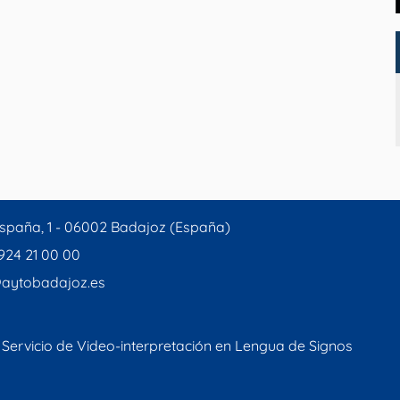
spaña, 1 - 06002 Badajoz (España)
 924 21 00 00
aytobadajoz.es
Servicio de Video-interpretación en Lengua de Signos