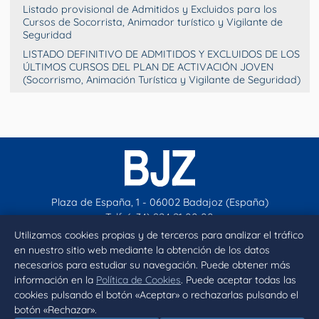
Listado provisional de Admitidos y Excluidos para los
Cursos de Socorrista, Animador turístico y Vigilante de
Seguridad
LISTADO DEFINITIVO DE ADMITIDOS Y EXCLUIDOS DE LOS
ÚLTIMOS CURSOS DEL PLAN DE ACTIVACIÓN JOVEN
(Socorrismo, Animación Turística y Vigilante de Seguridad)
Plaza de España, 1 - 06002 Badajoz (España)
Telf. (+34) 924 21 00 00
contacto@aytobadajoz.es
Utilizamos cookies propias y de terceros para analizar el tráfico
en nuestro sitio web mediante la obtención de los datos
necesarios para estudiar su navegación. Puede obtener más
Facebook
X
Instagram
YouTube
información en la
Política de Cookies
. Puede aceptar todas las
cookies pulsando el botón «Aceptar» o rechazarlas pulsando el
botón «Rechazar».
Inicio
Aviso legal
Privacidad
Política de Cookies