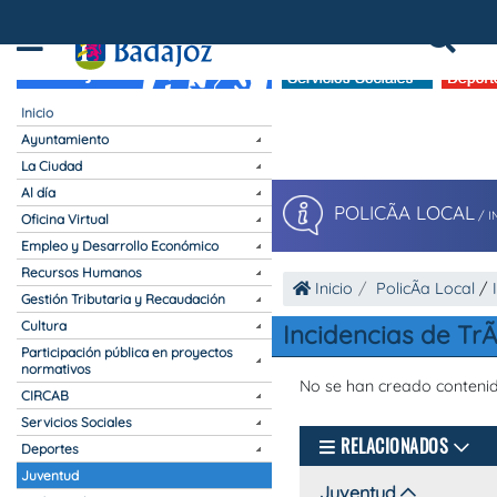
Ayuntamiento de Badajoz
Inicio
Ayuntamiento
La Ciudad
Al día
POLICÃ­A LOCAL
/
I
Oficina Virtual
Empleo y Desarrollo Económico
Recursos Humanos
Inicio
PolicÃ­a Local
/
Gestión Tributaria y Recaudación
Cultura
Incidencias de TrÃ
Participación pública en proyectos
normativos
No se han creado conteni
CIRCAB
Servicios Sociales
RELACIONADOS
Deportes
Juventud
Juventud