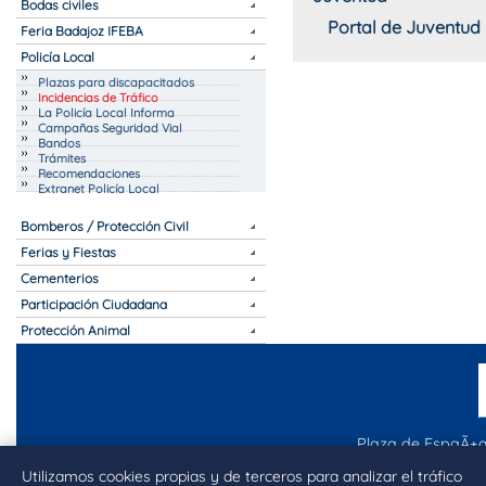
Bodas civiles
Portal de Juventud
Feria Badajoz IFEBA
Policía Local
Plazas para discapacitados
Incidencias de Tráfico
La Policía Local Informa
Campañas Seguridad Vial
Bandos
Trámites
Recomendaciones
Extranet Policía Local
Bomberos / Protección Civil
Ferias y Fiestas
Cementerios
Participación Ciudadana
Protección Animal
Plaza de EspaÃ±a
Telf.
Utilizamos cookies propias y de terceros para analizar el tráfico