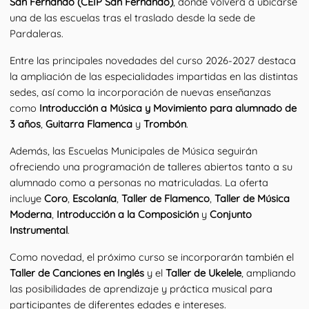
San Fernando (CEIP San Fernando)
, donde volverá a ubicarse 
una de las escuelas tras el traslado desde la sede de 
Pardaleras.
Entre las principales novedades del curso 2026-2027 destaca 
la ampliación de las especialidades impartidas en las distintas 
sedes, así como la incorporación de nuevas enseñanzas 
como 
Introducción a Música y Movimiento para alumnado de 
3 años
, 
Guitarra Flamenca
 y 
Trombón
.
Además, las Escuelas Municipales de Música seguirán 
ofreciendo una programación de talleres abiertos tanto a su 
alumnado como a personas no matriculadas. La oferta 
incluye 
Coro
, 
Escolanía
, 
Taller de Flamenco
, 
Taller de Música 
Moderna
, 
Introducción a la Composición
 y 
Conjunto 
Instrumental
.
Como novedad, el próximo curso se incorporarán también el 
Taller de Canciones en Inglés
 y el 
Taller de Ukelele
, ampliando 
las posibilidades de aprendizaje y práctica musical para 
participantes de diferentes edades e intereses.