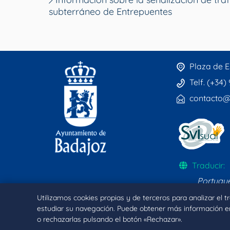
subterráneo de Entrepuentes
Plaza de E
Telf. (+34)
contacto@
Traducir:
Portugu
Utilizamos cookies propias y de terceros para analizar el 
estudiar su navegación. Puede obtener más información e
o rechazarlas pulsando el botón «Rechazar».