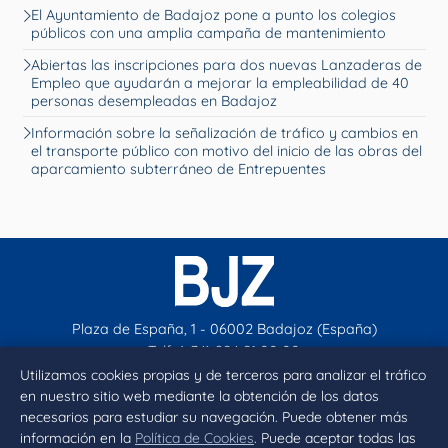
El Ayuntamiento de Badajoz pone a punto los colegios
públicos con una amplia campaña de mantenimiento
Abiertas las inscripciones para dos nuevas Lanzaderas de
Empleo que ayudarán a mejorar la empleabilidad de 40
personas desempleadas en Badajoz
Información sobre la señalización de tráfico y cambios en
el transporte público con motivo del inicio de las obras del
aparcamiento subterráneo de Entrepuentes
Plaza de España, 1 - 06002 Badajoz (España)
Telf. (+34) 924 21 00 00
contacto@aytobadajoz.es
Utilizamos cookies propias y de terceros para analizar el tráfico
en nuestro sitio web mediante la obtención de los datos
necesarios para estudiar su navegación. Puede obtener más
Facebook
X
Instagram
YouTube
información en la
Política de Cookies
. Puede aceptar todas las