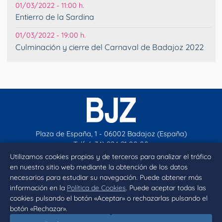
01/03/2022 - 11:00 h.
Entierro de la Sardina
01/03/2022 - 19:00 h.
Culminación y cierre del Carnaval de Badajoz 2022
Plaza de España, 1 - 06002 Badajoz (España)
Telf. (+34) 924 21 00 00
contacto@aytobadajoz.es
Utilizamos cookies propias y de terceros para analizar el tráfico
en nuestro sitio web mediante la obtención de los datos
necesarios para estudiar su navegación. Puede obtener más
Facebook
X
Instagram
YouTube
información en la
Política de Cookies
. Puede aceptar todas las
cookies pulsando el botón «Aceptar» o rechazarlas pulsando el
botón «Rechazar».
Inicio
Aviso legal
Privacidad
Política de Cookies