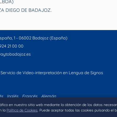
ALBOA)
ZA DIEGO DE BADAJOZ.
spaña, 1 - 06002 Badajoz (España)
 924 21 00 00
aytobadajoz.es
Servicio de Video-interpretación en Lengua de Signos
és
Inglés
Francés
Alemán
tráfico en nuestro sitio web mediante la obtención de los datos necesar
n la
Política de Cookies
. Puede aceptar todas las cookies pulsando el 
Inicio
Aviso legal
Privacidad
Política de Coo