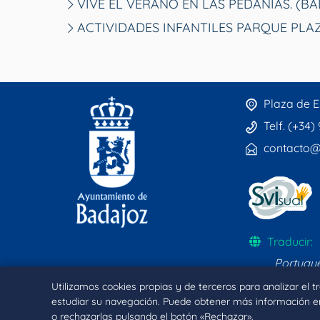
VIVE EL VERANO EN LAS PEDANÍAS. (B
ACTIVIDADES INFANTILES PARQUE PLA
Plaza de E
Telf. (+34)
contacto@
Traducir:
Portugu
Utilizamos cookies propias y de terceros para analizar el 
estudiar su navegación. Puede obtener más información e
o rechazarlas pulsando el botón «Rechazar».