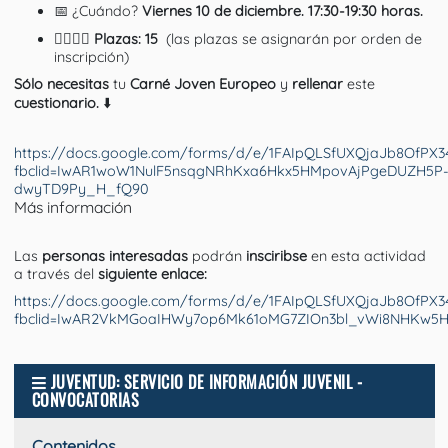
📅 ¿Cuándo?
Viernes 10 de diciembre. 17:30-19:30 horas.
🙋‍♂️
🙋‍♀️
Plazas: 15
(las plazas se asignarán por orden de
inscripción)
Sólo necesitas
tu
Carné Joven Europeo
y
rellenar
este
cuestionario.
⬇️
https://docs.google.com/forms/d/e/1FAIpQLSfUXQjaJb8OfP
fbclid=IwAR1woW1NulF5nsqgNRhKxa6Hkx5HMpovAjPgeDUZH5P
dwyTD9Py_H_fQ90
Más información
Las
personas interesadas
podrán
insciribse
en esta actividad
a través del
siguiente enlace:
https://docs.google.com/forms/d/e/1FAIpQLSfUXQjaJb8OfP
fbclid=IwAR2VkMGoaIHWy7op6Mk61oMG7ZIOn3bl_vWi8NHKw5H
JUVENTUD: SERVICIO DE INFORMACIÓN JUVENIL -
CONVOCATORIAS
Contenidos