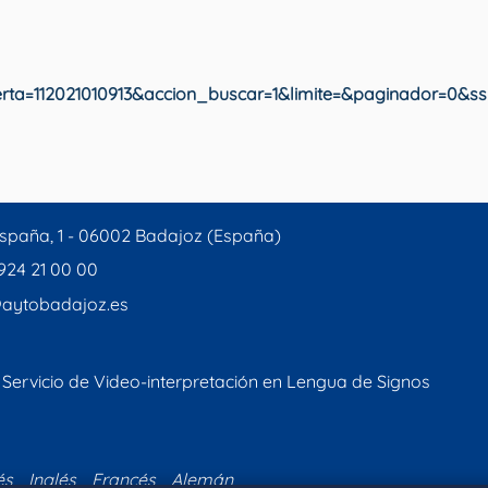
ta=112021010913&accion_buscar=1&limite=&paginador=0&s
spaña, 1 - 06002 Badajoz (España)
 924 21 00 00
aytobadajoz.es
Servicio de Video-interpretación en Lengua de Signos
és
Inglés
Francés
Alemán