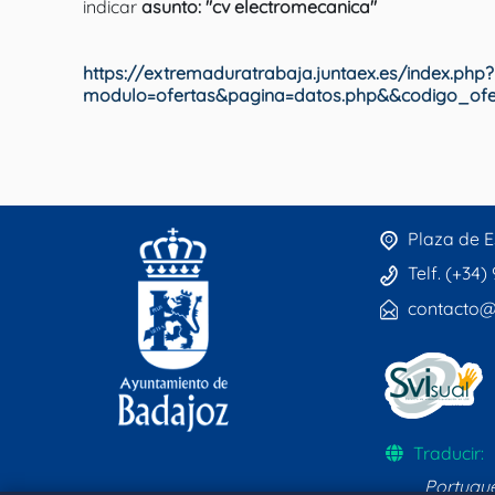
indicar
asunto: "cv electromecanica"
https://extremaduratrabaja.juntaex.es/index.php?
modulo=ofertas&pagina=datos.php&&codigo_ofer
Plaza de E
Telf. (+34)
contacto@
Traducir:
Portugu