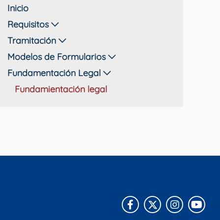
Inicio
Requisitos
Tramitación
Modelos de Formularios
Fundamentación Legal
Fundamientación legal
Facebook
X
Instagra
You