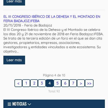
Leer más
EL III CONGRESO IBÉRICO DE LA DEHESA Y EL MONTADO EN
FERIA BADAJOZ.IFEBA
20/11/2018 - Feria de Badajoz
El III Congreso Ibérico de la Dehesa y el Montado se celebra
los días 20 y 21 de noviembre de 2018 en Feria Badajoz.IFEBA.
Se trata de la tercera edición de un foro en el que se dan cita
gestores, propietarios, empresas, asociaciones,
investigadores y entidades vinculadas a este ecosistema. Su
objetivo...
Leer más
Página 4 de 10
<
1
2
3
4
5
6
7
>
>>
Total: 92
NOTICIAS