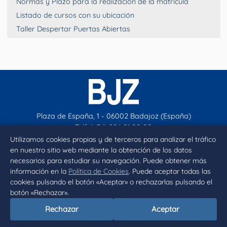
Normas y Plazo para la realización de la matrícula
Listado de cursos con su ubicación
Taller Despertar Puertas Abiertas
Plaza de España, 1 - 06002 Badajoz (España)
Telf. (+34) 924 21 00 00
contacto@aytobadajoz.es
Utilizamos cookies propias y de terceros para analizar el tráfico
en nuestro sitio web mediante la obtención de los datos
necesarios para estudiar su navegación. Puede obtener más
Facebook
X
Instagram
YouTube
información en la
Política de Cookies
. Puede aceptar todas las
cookies pulsando el botón «Aceptar» o rechazarlas pulsando el
botón «Rechazar».
Inicio
Aviso legal
Privacidad
Política de Cookies
Rechazar
Aceptar
Declaración de accesibilidad