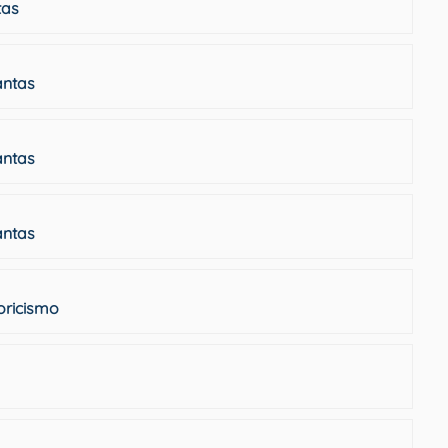
tas
antas
antas
antas
oricismo