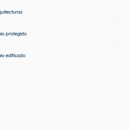
quitecturas
nio protegido
io edificado