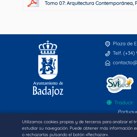
Tomo 07: Arquitectura Contemporánea, R
Plaza de E
Telf. (+34)
contacto@
Traducir:
Portugu
Utilizamos cookies propias y de terceros para analizar el 
estudiar su navegación. Puede obtener más información e
o rechazarlas pulsando el botón «Rechazar».