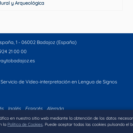
ural y Arqueológica
spaña, 1 - 06002 Badajoz (España)
 924 21 00 00
aytobadajoz.es
Servicio de Video-interpretación en Lengua de Signos
és
Inglés
Francés
Alemán
tráfico en nuestro sitio web mediante la obtención de los datos necesar
n la
Política de Cookies
. Puede aceptar todas las cookies pulsando el 
Inicio
Aviso legal
Privacidad
Política de Coo