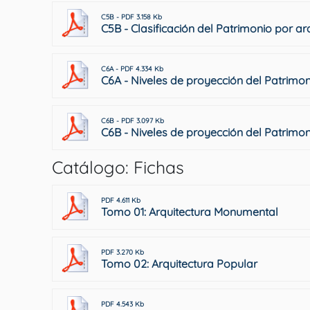
C5B - PDF 3.158 Kb
C5B - Clasificación del Patrimonio por ar
C6A - PDF 4.334 Kb
C6A - Niveles de proyección del Patrimo
C6B - PDF 3.097 Kb
C6B - Niveles de proyección del Patrimon
Catálogo: Fichas
PDF 4.611 Kb
Tomo 01: Arquitectura Monumental
PDF 3.270 Kb
Tomo 02: Arquitectura Popular
PDF 4.543 Kb