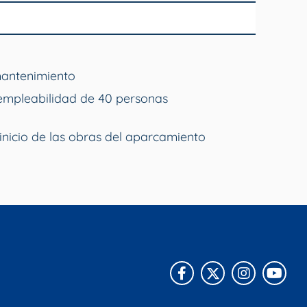
mantenimiento
empleabilidad de 40 personas
inicio de las obras del aparcamiento
Facebook
X
Instagra
You