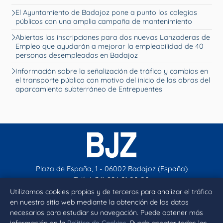
El Ayuntamiento de Badajoz pone a punto los colegios
públicos con una amplia campaña de mantenimiento
Abiertas las inscripciones para dos nuevas Lanzaderas de
Empleo que ayudarán a mejorar la empleabilidad de 40
personas desempleadas en Badajoz
Información sobre la señalización de tráfico y cambios en
el transporte público con motivo del inicio de las obras del
aparcamiento subterráneo de Entrepuentes
Plaza de España, 1 - 06002 Badajoz (España)
Telf. (+34) 924 21 00 00
contacto@aytobadajoz.es
Utilizamos cookies propias y de terceros para analizar el tráfico
en nuestro sitio web mediante la obtención de los datos
necesarios para estudiar su navegación. Puede obtener más
Facebook
X
Instagram
YouTube