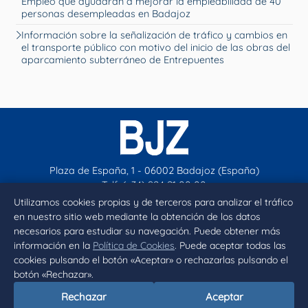
Empleo que ayudarán a mejorar la empleabilidad de 40
personas desempleadas en Badajoz
Información sobre la señalización de tráfico y cambios en
el transporte público con motivo del inicio de las obras del
aparcamiento subterráneo de Entrepuentes
Plaza de España, 1 - 06002 Badajoz (España)
Telf. (+34) 924 21 00 00
contacto@aytobadajoz.es
Utilizamos cookies propias y de terceros para analizar el tráfico
en nuestro sitio web mediante la obtención de los datos
necesarios para estudiar su navegación. Puede obtener más
Facebook
X
Instagram
YouTube
información en la
Política de Cookies
. Puede aceptar todas las
cookies pulsando el botón «Aceptar» o rechazarlas pulsando el
botón «Rechazar».
Inicio
Aviso legal
Privacidad
Política de Cookies
Rechazar
Aceptar
Declaración de accesibilidad