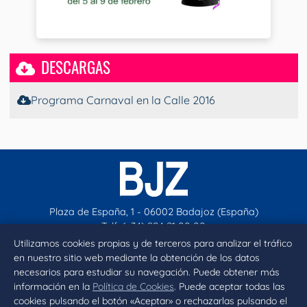
DESCARGAS
Programa Carnaval en la Calle 2016
Plaza de España, 1 - 06002 Badajoz (España)
Telf. (+34) 924 21 00 00
contacto@aytobadajoz.es
Utilizamos cookies propias y de terceros para analizar el tráfico
en nuestro sitio web mediante la obtención de los datos
necesarios para estudiar su navegación. Puede obtener más
Facebook
X
Instagram
YouTube
información en la
Política de Cookies
. Puede aceptar todas las
cookies pulsando el botón «Aceptar» o rechazarlas pulsando el