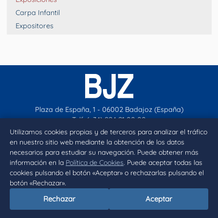
Carpa Infantil
Expositores
Plaza de España, 1 - 06002 Badajoz (España)
Telf. (+34) 924 21 00 00
contacto@aytobadajoz.es
Utilizamos cookies propias y de terceros para analizar el tráfico
en nuestro sitio web mediante la obtención de los datos
necesarios para estudiar su navegación. Puede obtener más
Facebook
X
Instagram
YouTube
información en la
Política de Cookies
. Puede aceptar todas las
cookies pulsando el botón «Aceptar» o rechazarlas pulsando el
botón «Rechazar».
Inicio
Aviso legal
Privacidad
Política de Cookies
Rechazar
Aceptar
Declaración de accesibilidad