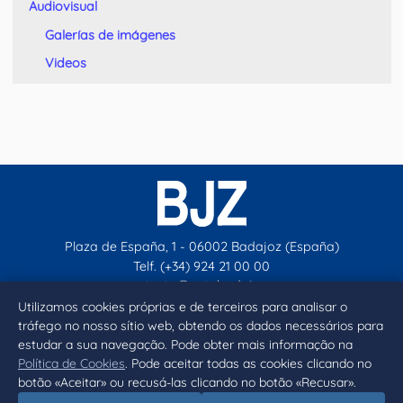
Audiovisual
Galerías de imágenes
Videos
Plaza de España, 1 - 06002 Badajoz (España)
Telf. (+34) 924 21 00 00
contacto@aytobadajoz.es
Utilizamos cookies próprias e de terceiros para analisar o
tráfego no nosso sítio web, obtendo os dados necessários para
Facebook
X
Instagram
YouTube
estudar a sua navegação. Pode obter mais informação na
Política de Cookies
. Pode aceitar todas as cookies clicando no
botão «Aceitar» ou recusá-las clicando no botão «Recusar».
Inicio
Aviso legal
Privacidad
Política de Cookies