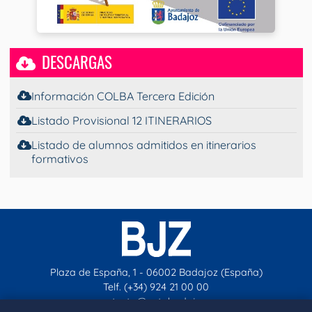
DESCARGAS
Información COLBA Tercera Edición
Listado Provisional 12 ITINERARIOS
Listado de alumnos admitidos en itinerarios
formativos
Plaza de España, 1 - 06002 Badajoz (España)
Telf. (+34) 924 21 00 00
contacto@aytobadajoz.es