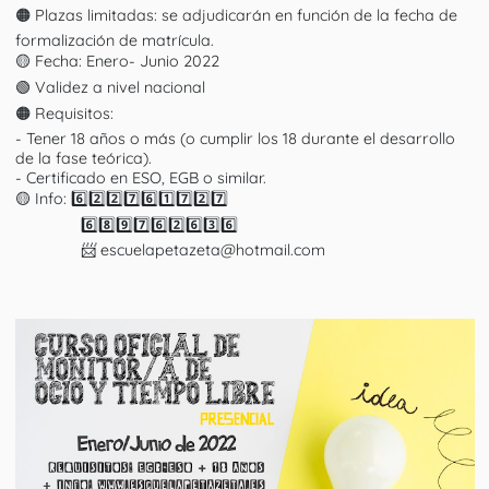
🟠 Plazas limitadas: se adjudicarán en función de la fecha de
formalización de matrícula.
🟡 Fecha: Enero- Junio 2022
🟢 Validez a nivel nacional
🟠 Requisitos:
- Tener 18 años o más (o cumplir los 18 durante el desarrollo
de la fase teórica).
- Certificado en ESO, EGB o similar.
🟡 Info: 6️⃣2️⃣2️⃣7️⃣6️⃣1️⃣7️⃣2️⃣7️⃣
6️⃣8️⃣9️⃣7️⃣6️⃣2️⃣6️⃣3️⃣6️⃣
📨 escuelapetazeta@hotmail.com