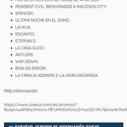
RESIDENT EVIL: BIENVENIDOS A RACCOON CITY.
SPENCER.
ÚLTIMA NOCHE EN EL SOHO.
LA HIJA.
ENCANTO.
ETERNALS.
LA CASA GUCCI.
ANTLERS.
WAY DOWN.
RON DA ERROR.
LA FAMILIA ADDAMS 2: LA GRAN ESCAPADA.
Más información
https://www.cinesur.com/es/promos?
fbclid=IwAR3ttzVMckIw79FUMN1W5Vcn2rYcaZiZri9V76Xvlz4h7t