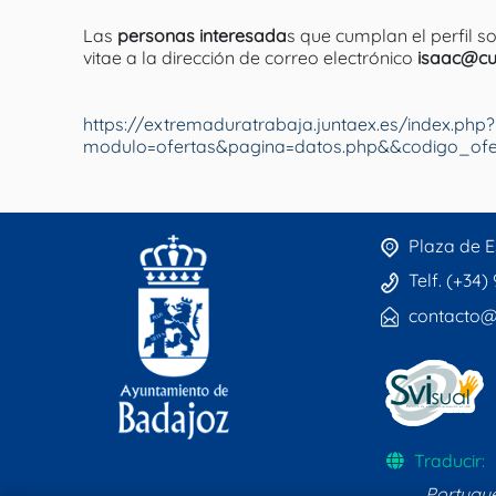
Las
personas interesada
s que cumplan el perfil s
vitae a la dirección de correo electrónico
isaac@cul
https://extremaduratrabaja.juntaex.es/index.php?
modulo=ofertas&pagina=datos.php&&codigo_ofer
Plaza de E
Telf. (+34)
contacto@
Traducir:
Portugu