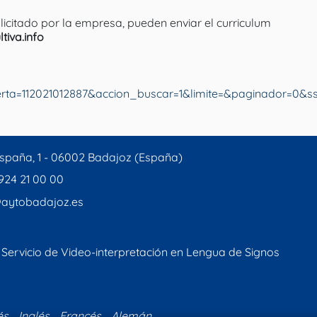
olicitado por la empresa, pueden enviar el curriculum
tiva.info
ta=112021012887&accion_buscar=1&limite=&paginador=0&s
spaña, 1 - 06002 Badajoz (España)
 924 21 00 00
aytobadajoz.es
Servicio de Video-interpretación en Lengua de Signos
és
Inglés
Francés
Alemán