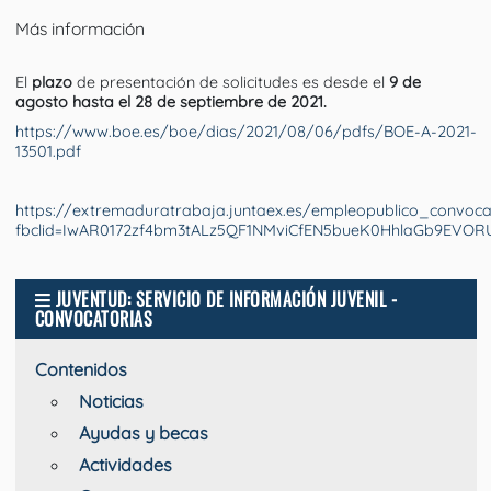
Más información
El
plazo
de presentación de solicitudes es desde el
9 de
agosto hasta el 28 de septiembre de 2021.
https://www.boe.es/boe/dias/2021/08/06/pdfs/BOE-A-2021-
13501.pdf
https://extremaduratrabaja.juntaex.es/empleopublico_convoca
fbclid=IwAR0172zf4bm3tALz5QF1NMviCfEN5bueK0HhlaGb9EVO
JUVENTUD: SERVICIO DE INFORMACIÓN JUVENIL -
CONVOCATORIAS
Contenidos
Noticias
Ayudas y becas
Actividades