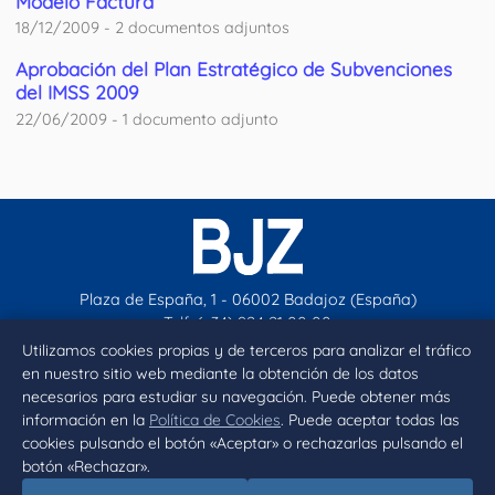
Modelo Factura
18/12/2009 - 2 documentos adjuntos
Aprobación del Plan Estratégico de Subvenciones
del IMSS 2009
22/06/2009 - 1 documento adjunto
Plaza de España, 1 - 06002 Badajoz (España)
Telf. (+34) 924 21 00 00
contacto@aytobadajoz.es
Utilizamos cookies propias y de terceros para analizar el tráfico
en nuestro sitio web mediante la obtención de los datos
necesarios para estudiar su navegación. Puede obtener más
Facebook
X
Instagram
YouTube
información en la
Política de Cookies
. Puede aceptar todas las
cookies pulsando el botón «Aceptar» o rechazarlas pulsando el
botón «Rechazar».
Inicio
Aviso legal
Privacidad
Política de Cookies