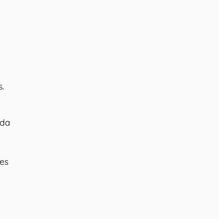
.
da
es