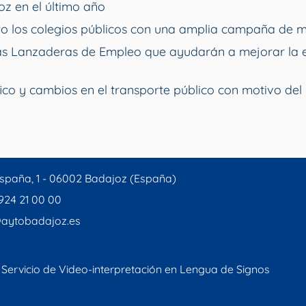
z en el último año
o los colegios públicos con una amplia campaña de 
vas Lanzaderas de Empleo que ayudarán a mejorar la 
ico y cambios en el transporte público con motivo del 
spaña, 1 - 06002 Badajoz (España)
 924 21 00 00
aytobadajoz.es
Servicio de Video-interpretación en Lengua de Signos