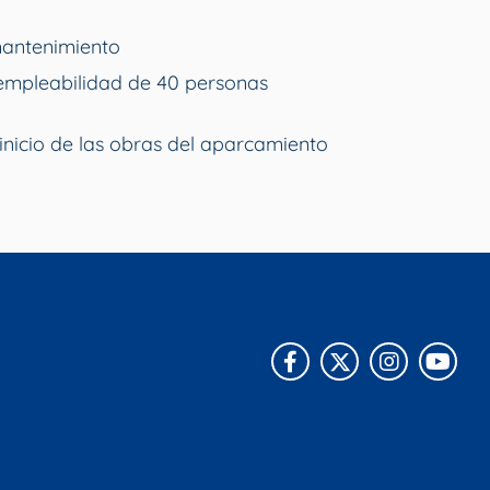
mantenimiento
empleabilidad de 40 personas
inicio de las obras del aparcamiento
Facebook
X
Instagra
You