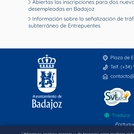
Abiertas las inscripciones para dos nue
desempleadas en Badajoz
Información sobre la señalización de tráf
subterráneo de Entrepuentes
Plaza de E
Telf. (+34)
contacto@
Traducir:
Portugu