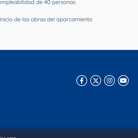
empleabilidad de 40 personas
inicio de las obras del aparcamiento
Facebook
X
Instagra
You