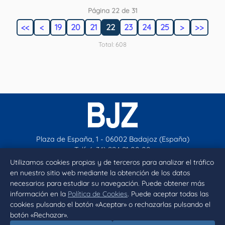
Página 22 de 31
<<
<
19
20
21
22
23
24
25
>
>>
Total: 608
Plaza de España, 1 - 06002 Badajoz (España)
Telf. (+34) 924 21 00 00
contacto@aytobadajoz.es
Utilizamos cookies propias y de terceros para analizar el tráfico
en nuestro sitio web mediante la obtención de los datos
necesarios para estudiar su navegación. Puede obtener más
Facebook
X
Instagram
YouTube
información en la
Política de Cookies
. Puede aceptar todas las
cookies pulsando el botón «Aceptar» o rechazarlas pulsando el
botón «Rechazar».
Inicio
Aviso legal
Privacidad
Política de Cookies