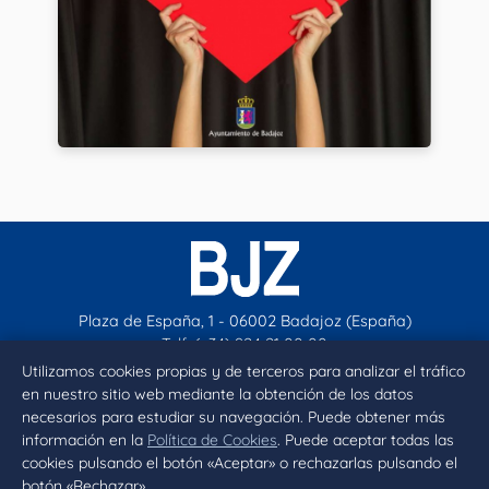
Plaza de España, 1 - 06002 Badajoz (España)
Telf. (+34) 924 21 00 00
contacto@aytobadajoz.es
Utilizamos cookies propias y de terceros para analizar el tráfico
en nuestro sitio web mediante la obtención de los datos
necesarios para estudiar su navegación. Puede obtener más
Facebook
X
Instagram
YouTube
información en la
Política de Cookies
. Puede aceptar todas las
cookies pulsando el botón «Aceptar» o rechazarlas pulsando el
botón «Rechazar».
Inicio
Aviso legal
Privacidad
Política de Cookies