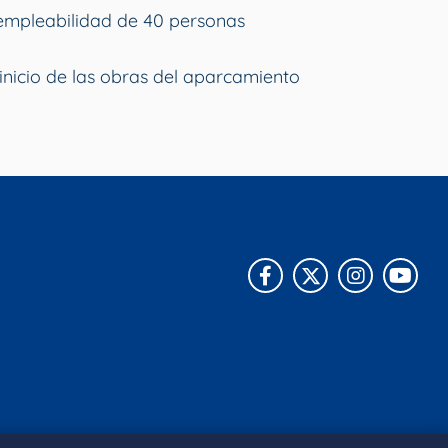
empleabilidad de 40 personas
inicio de las obras del aparcamiento
Facebook
X
Instagra
You